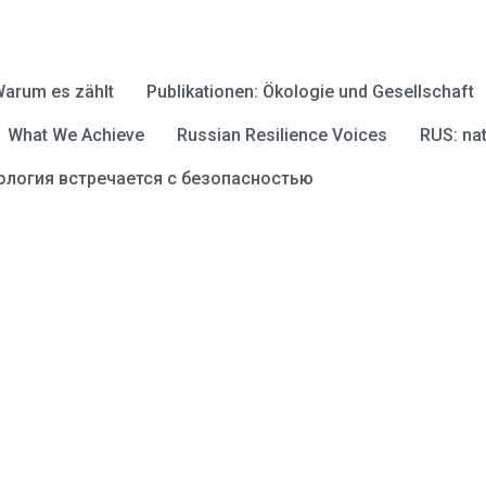
arum es zählt
Publikationen: Ökologie und Gesellschaft
What We Achieve
Russian Resilience Voices
RUS: na
ология встречается с безопасностью