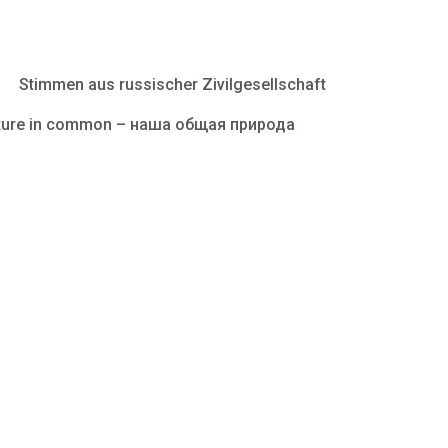
Stimmen aus russischer Zivilgesellschaft
ture in common – наша общая природа