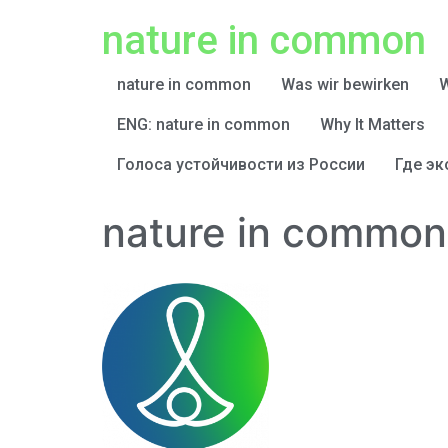
nature in common
nature in common
Was wir bewirken
W
ENG: nature in common
Why It Matters
Голоса устойчивости из России
Где эк
nature in common